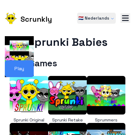
Scrunkly
🇳🇱 Nederlands
Sprunki Babies
More Games
Play
Sprunki Original
Sprunki Retake
Sprummers