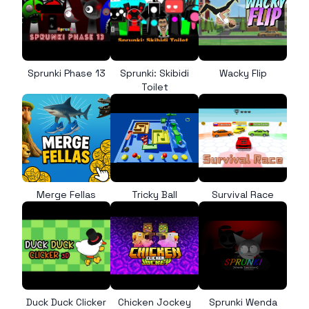
Sprunki Phase 13
Sprunki: Skibidi
Wacky Flip
Toilet
Merge Fellas
Tricky Ball
Survival Race
Duck Duck Clicker
Chicken Jockey
Sprunki Wenda