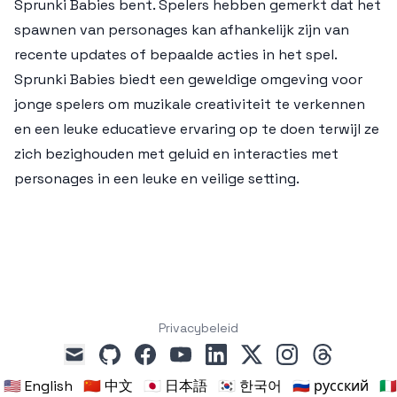
Sprunki Babies bent. Spelers hebben gemerkt dat het
spawnen van personages kan afhankelijk zijn van
recente updates of bepaalde acties in het spel.
Sprunki Babies biedt een geweldige omgeving voor
jonge spelers om muzikale creativiteit te verkennen
en een leuke educatieve ervaring op te doen terwijl ze
zich bezighouden met geluid en interacties met
personages in een leuke en veilige setting.
Privacybeleid
github
facebook
youtube
linkedin
x
instagram
threads
mail
🇺🇸 English
🇨🇳 中文
🇯🇵 日本語
🇰🇷 한국어
🇷🇺 русский
🇮🇹