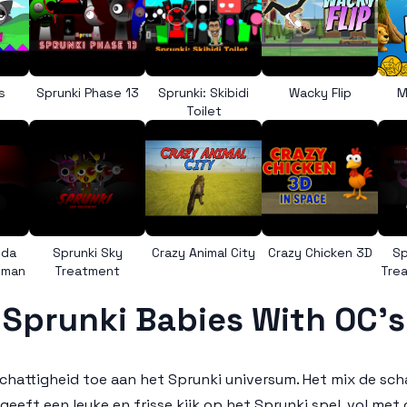
s
Sprunki Phase 13
Sprunki: Skibidi
Wacky Flip
M
Toilet
nda
Sprunki Sky
Crazy Animal City
Crazy Chicken 3D
Sp
uman
Treatment
Trea
Sprunki Babies With OC’s
chattigheid toe aan het
Sprunki
universum. Het mix de sch
 geeft een leuke en frisse kijk op het
Sprunki
spel, vol met 