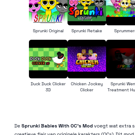
Sprunki Original
Sprunki Retake
Sprummer
Duck Duck Clicker
Chicken Jockey
Sprunki We
3D
Clicker
Treatment H
De
Sprunki Babies With OC’s Mod
voegt wat extra s
creatieve flair van originele karakters (OCs). Dit mod