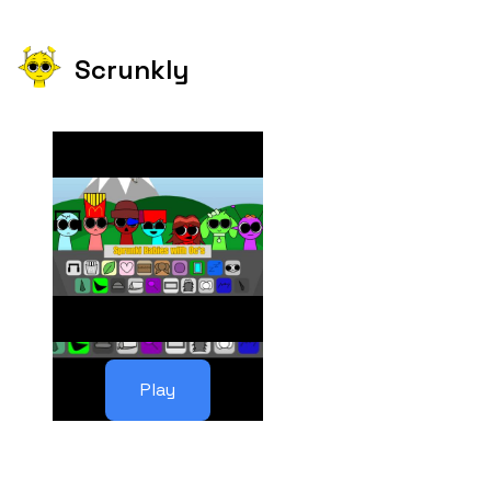
Scrunkly
Play