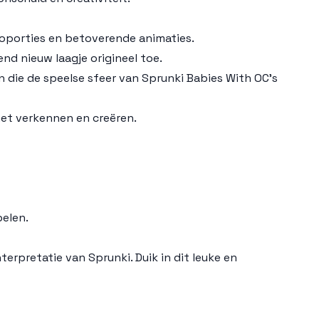
roporties en betoverende animaties.
d nieuw laagje origineel toe.
en die de speelse sfeer van
Sprunki Babies With OC’s
het verkennen en creëren.
elen.
interpretatie van
Sprunki
. Duik in dit leuke en