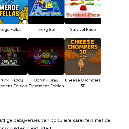
erge Fellas
Tricky Ball
Survival Race
runki Raddy
Sprunki Gray
Cheese Chompers
tment Edition
Treatment Edition
3D
attige babyversies van populaire karakters met de
onschuld en creativiteit.