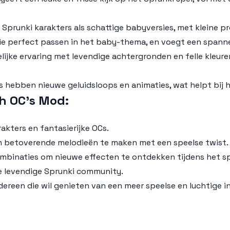
e
Sprunki
karakters als schattige babyversies, met kleine p
ie perfect passen in het baby-thema, en voegt een spannen
elijke ervaring met levendige achtergronden en felle kleur
s hebben nieuwe geluidsloops en animaties, wat helpt bij 
h OC’s Mod:
akters en fantasierijke OCs.
m betoverende melodieën te maken met een speelse twist.
mbinaties om nieuwe effecten te ontdekken tijdens het sp
e levendige
Sprunki
community.
dereen die wil genieten van een meer speelse en luchtige 