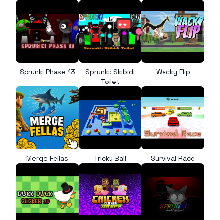
Sprunki Phase 13
Sprunki: Skibidi
Wacky Flip
Toilet
Merge Fellas
Tricky Ball
Survival Race