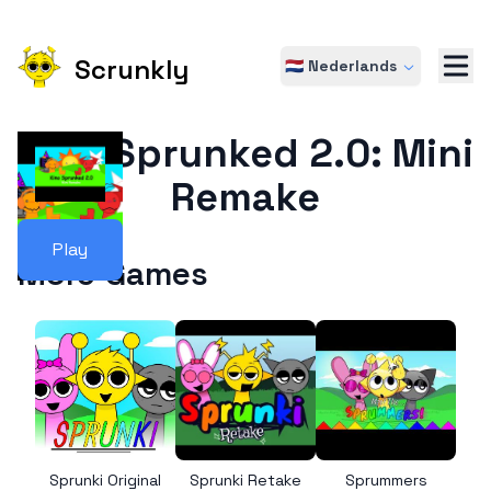
Scrunkly
🇳🇱 Nederlands
Kino Sprunked 2.0: Mini
Remake
Play
More Games
Sprunki Original
Sprunki Retake
Sprummers