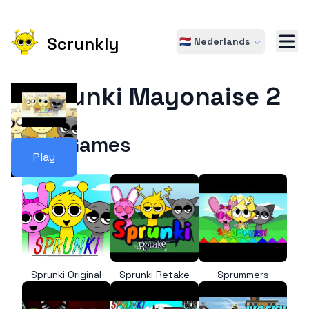
Scrunkly
🇳🇱 Nederlands
Sprunki Mayonaise 2
More Games
Play
Sprunki Original
Sprunki Retake
Sprummers