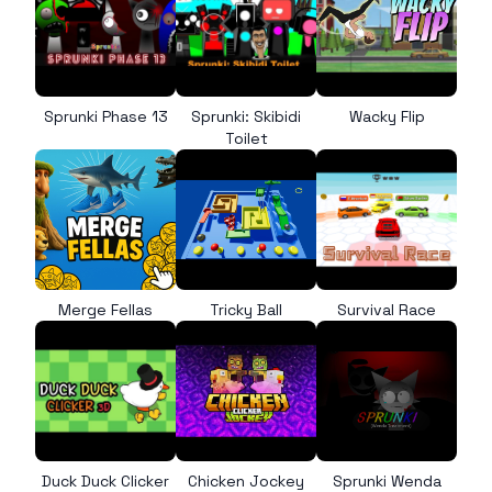
Sprunki Phase 13
Sprunki: Skibidi
Wacky Flip
Toilet
Merge Fellas
Tricky Ball
Survival Race
Duck Duck Clicker
Chicken Jockey
Sprunki Wenda