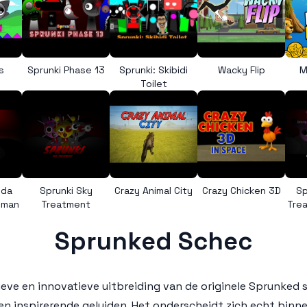
s
Sprunki Phase 13
Sprunki: Skibidi
Wacky Flip
M
Toilet
nda
Sprunki Sky
Crazy Animal City
Crazy Chicken 3D
Sp
uman
Treatment
Trea
Sprunked Schec
tieve en innovatieve uitbreiding van de originele Sprunked 
en inspirerende geluiden. Het onderscheidt zich echt binn