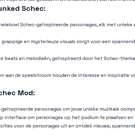
runked Schec
:
heleboel Schec-geïnspireerde personages, elk met unieke 
n grappige en mysterieuze visuals zorgt voor een spannend
ke beats en melodieën, geïnspireerd door het Schec-them
gen aan de speelstroom houden de interesse en inspiratie v
Schec Mod
:
ec-geïnspireerde personages om jouw unieke muzikale comp
op interface om personages op het podium te plaatsen en 
posities voor de personages uit en ontdek nieuwe, spannen