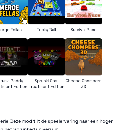
erge Fellas
Tricky Ball
Survival Race
runki Raddy
Sprunki Gray
Cheese Chompers
tment Edition
Treatment Edition
3D
serie. Deze mod tilt de speelervaring naar een hoger
en het Sprunked universum.