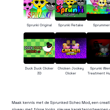
Sprunki Original
Sprunki Retake
Sprummer
Duck Duck Clicker
Chicken Jockey
Sprunki We
3D
Clicker
Treatment H
Maak kennis met de
Sprunked Schec Mod
, een crea
niveau met frisse looks, nieuwe karakterontwerpen 