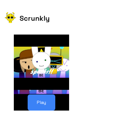
Scrunkly
Play