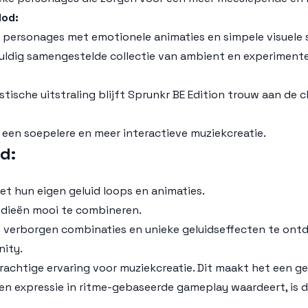
Mod:
personages met emotionele animaties en simpele visuele s
vuldig samengestelde collectie van ambient en experimentel
stische uitstraling blijft
Sprunkr BE Edition
trouw aan de ch
r een soepelere en meer interactieve muziekcreatie.
d:
 met hun eigen geluid loops en animaties.
dieën mooi te combineren.
m verborgen combinaties en unieke geluidseffecten te ont
nity.
rachtige ervaring voor muziekcreatie. Dit maakt het een g
 en expressie in ritme-gebaseerde gameplay waardeert, is d