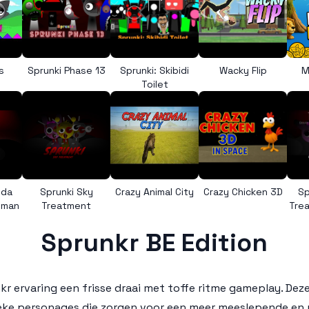
s
Sprunki Phase 13
Sprunki: Skibidi
Wacky Flip
M
Toilet
nda
Sprunki Sky
Crazy Animal City
Crazy Chicken 3D
Sp
uman
Treatment
Trea
Sprunkr BE Edition
kr
ervaring een frisse draai met toffe ritme gameplay. Deze
ke personages die zorgen voor een meer meeslepende en re