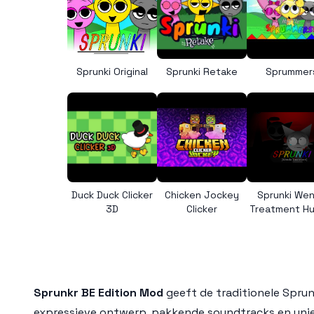
Sprunki Original
Sprunki Retake
Sprummer
Duck Duck Clicker
Chicken Jockey
Sprunki We
3D
Clicker
Treatment H
Sprunkr BE Edition Mod
geeft de traditionele
Sprun
expressieve ontwerp, pakkende soundtracks en unie