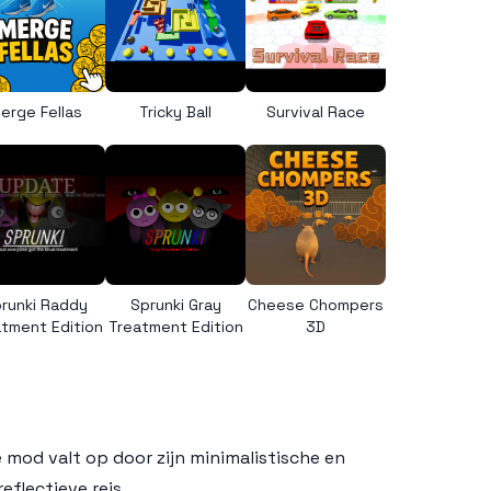
erge Fellas
Tricky Ball
Survival Race
runki Raddy
Sprunki Gray
Cheese Chompers
tment Edition
Treatment Edition
3D
 mod valt op door zijn minimalistische en
flectieve reis.