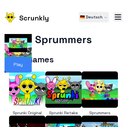
Scrunkly
🇩🇪 Deutsch
Sprummers
More Games
Play
Sprunki Original
Sprunki Retake
Sprummers