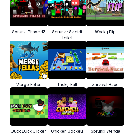
Sprunki Phase 13
Sprunki: Skibidi
Wacky Flip
Toilet
Merge Fellas
Tricky Ball
Survival Race
Duck Duck Clicker
Chicken Jockey
Sprunki Wenda