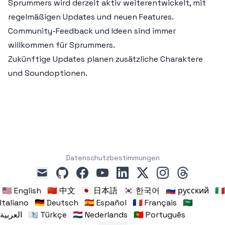
Sprummers wird derzeit aktiv weiterentwickelt, mit
regelmäßigen Updates und neuen Features.
Community-Feedback und Ideen sind immer
willkommen für Sprummers.
Zukünftige Updates planen zusätzliche Charaktere
und Soundoptionen.
Datenschutzbestimmungen
github
facebook
youtube
linkedin
x
instagram
threads
mail
🇺🇸 English
🇨🇳 中文
🇯🇵 日本語
🇰🇷 한국어
🇷🇺 русский
🇮🇹
Italiano
🇩🇪 Deutsch
🇪🇸 Español
🇫🇷 Français
🇸🇦
العربية
🇹🇷 Türkçe
🇳🇱 Nederlands
🇵🇹 Português