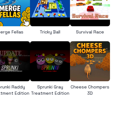
erge Fellas
Tricky Ball
Survival Race
runki Raddy
Sprunki Gray
Cheese Chompers
tment Edition
Treatment Edition
3D