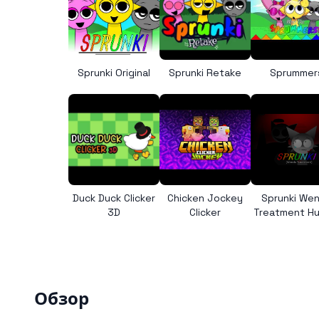
Sprunki Original
Sprunki Retake
Sprummer
Duck Duck Clicker
Chicken Jockey
Sprunki We
3D
Clicker
Treatment H
Обзор