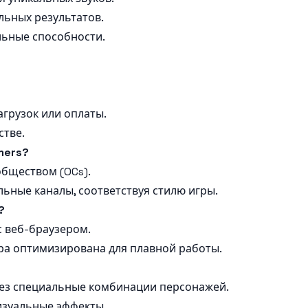
ьных результатов.
льные способности.
агрузок или оплаты.
стве.
mers?
бществом (OCs).
ьные каналы, соответствуя стилю игры.
?
с веб-браузером.
ра оптимизирована для плавной работы.
ерез специальные комбинации персонажей.
изуальные эффекты.