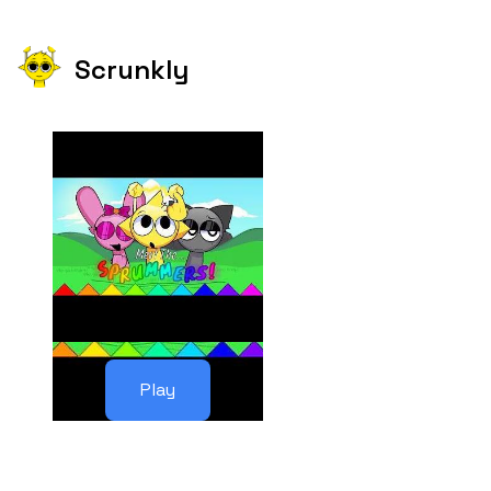
Scrunkly
Play