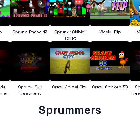
s
Sprunki Phase 13
Sprunki: Skibidi
Wacky Flip
M
Toilet
nda
Sprunki Sky
Crazy Animal City
Crazy Chicken 3D
Sp
uman
Treatment
Trea
Sprummers