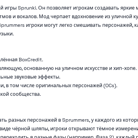
й игры Sprunki. Он позволяет игрокам создавать ярки
мов и вокалов. Мод черпает вдохновение из уличной кул
Sprummers игроки могут легко смешивать персонажей, ка
узыки.
лённая BoxCredit.
вляющую, основанную на уличном искусстве и хип-хопе.
льные звуковые эффекты.
, в том числе оригинальных персонажей (OCs).
жкой сообщества.
ть разных персонажей в Sprummers, у каждого из котор
 в виде чёрной шляпы, игроки открывают тёмное измере
переходить в разные фазы (например, Фаза 2), каждый 