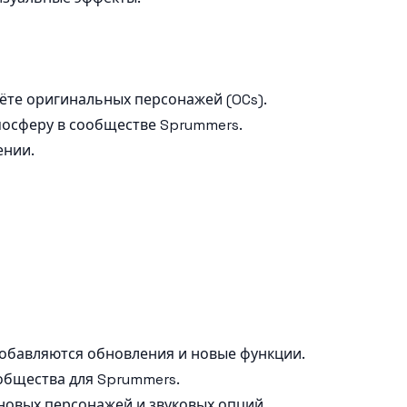
аёте оригинальных персонажей (OCs).
осферу в сообществе Sprummers.
ении.
добавляются обновления и новые функции.
общества для Sprummers.
новых персонажей и звуковых опций.