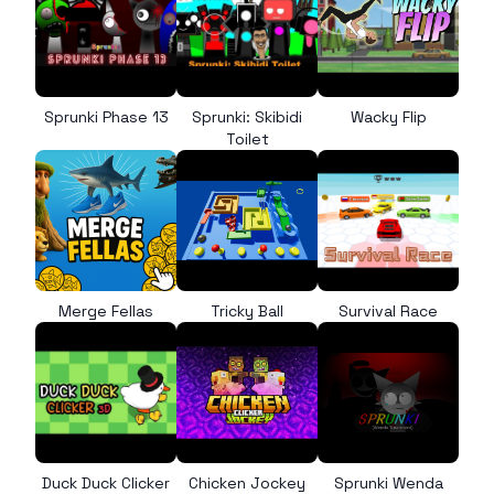
Sprunki Phase 13
Sprunki: Skibidi
Wacky Flip
Toilet
Merge Fellas
Tricky Ball
Survival Race
Duck Duck Clicker
Chicken Jockey
Sprunki Wenda