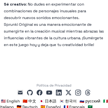
Sé creativo
: No dudes en experimentar con
combinaciones de personajes inusuales para
descubrir nuevos sonidos emocionantes.
Sprunki Original es una manera emocionante de
sumergirte en la creación musical mientras abrazas las
influencias vibrantes de la cultura urbana. ¡Sumérgete
en este juego hoy y deja que tu creatividad brille!
Política de Privacidad
github
facebook
youtube
linkedin
x
instagram
threads
mail
🇺🇸 English
🇨🇳 中文
🇯🇵 日本語
🇰🇷 한국어
🇷🇺 русский
🇮🇹
Italiano
🇩🇪 Deutsch
🇪🇸 Español
🇫🇷 Français
🇸🇦