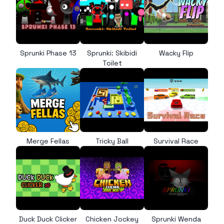
Sprunki Phase 13
Sprunki: Skibidi
Wacky Flip
Toilet
Merge Fellas
Tricky Ball
Survival Race
Duck Duck Clicker
Chicken Jockey
Sprunki Wenda