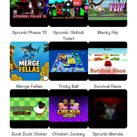
Sprunki Phase 13
Sprunki: Skibidi
Wacky Flip
Toilet
Merge Fellas
Tricky Ball
Survival Race
Duck Duck Clicker
Chicken Jockey
Sprunki Wenda