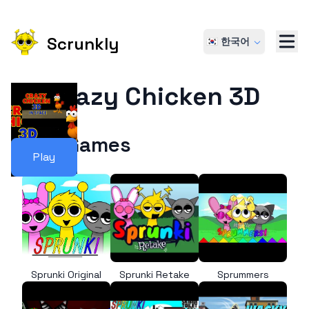
Scrunkly
🇰🇷 한국어
Crazy Chicken 3D
More Games
Play
Sprunki Original
Sprunki Retake
Sprummers