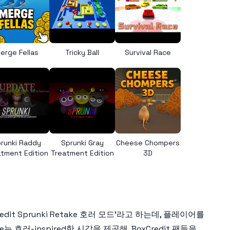
erge Fellas
Tricky Ball
Survival Race
runki Raddy
Sprunki Gray
Cheese Chompers
tment Edition
Treatment Edition
3D
edit Sprunki Retake 호러 모드’라고 하는데, 플레이어를
러-inspired한 시각을 제공해, BoxCredit 팬들을