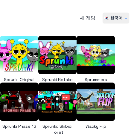
새 게임
🇰🇷 한국어
Sprunki Original
Sprunki Retake
Sprummers
Sprunki Phase 13
Sprunki: Skibidi
Wacky Flip
Toilet