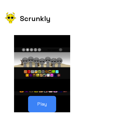
Scrunkly
Play