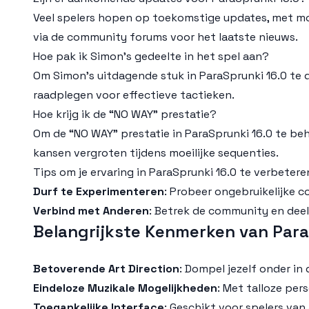
Veel spelers hopen op toekomstige updates, met mog
via de community forums voor het laatste nieuws.
Hoe pak ik Simon's gedeelte in het spel aan?
Om Simon's uitdagende stuk in ParaSprunki 16.0 te
raadplegen voor effectieve tactieken.
Hoe krijg ik de “NO WAY” prestatie?
Om de “NO WAY” prestatie in ParaSprunki 16.0 te be
kansen vergroten tijdens moeilijke sequenties.
Tips om je ervaring in ParaSprunki 16.0 te verbetere
Durf te Experimenteren
: Probeer ongebruikelijke 
Verbind met Anderen
: Betrek de community en deel
Belangrijkste Kenmerken van Para
Betoverende Art Direction
: Dompel jezelf onder in
Eindeloze Muzikale Mogelijkheden
: Met talloze per
Toegankelijke Interface
: Geschikt voor spelers van