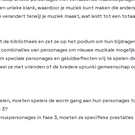
een unieke klank, waardoor je muziek kunt maken die anders
g en verandert terwijl je muziek maakt, wat leidt tot een tot
uit de bibliotheek en zet ze op het podium om hun bijdragen
e combinaties van personages om nieuwe muzikale mogelij
 speciale personages en geluidseffecten vrij te spelen die
eel ze met vrienden of de bredere sprunki gemeenschap om j
delen, moeten spelers de worm gang aan hun personages to
e 3?
nuspersonages in fase 3, moeten ze specifieke prestaties