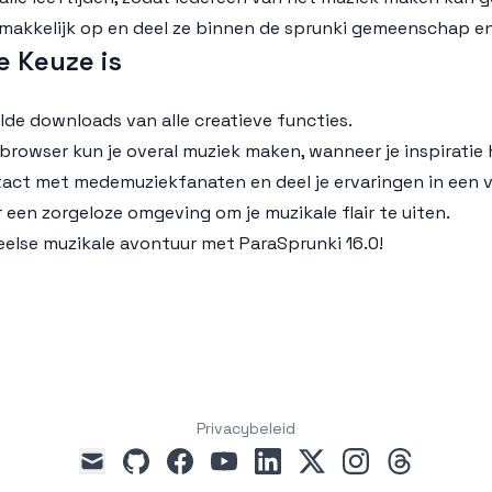
gemakkelijk op en deel ze binnen de sprunki gemeenschap e
e Keuze is
lde downloads van alle creatieve functies.
browser kun je overal muziek maken, wanneer je inspiratie 
tact met medemuziekfanaten en deel je ervaringen in een v
r een zorgeloze omgeving om je muzikale flair te uiten.
speelse muzikale avontuur met ParaSprunki 16.0!
Privacybeleid
github
facebook
youtube
linkedin
x
instagram
threads
mail