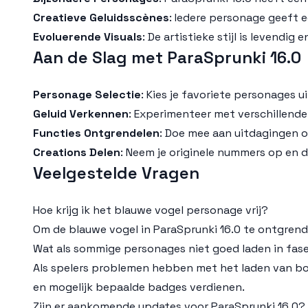
Creatieve Geluidsscènes
: Iedere personage geeft 
Evoluerende Visuals
: De artistieke stijl is levendi
Aan de Slag met ParaSprunki 16.0
Personage Selectie
: Kies je favoriete personages 
Geluid Verkennen
: Experimenteer met verschillend
Functies Ontgrendelen
: Doe mee aan uitdagingen om
Creations Delen
: Neem je originele nummers op en d
Veelgestelde Vragen
Hoe krijg ik het blauwe vogel personage vrij?
Om de blauwe vogel in ParaSprunki 16.0 te ontgren
Wat als sommige personages niet goed laden in fas
Als spelers problemen hebben met het laden van bo
en mogelijk bepaalde badges verdienen.
Zijn er aankomende updates voor ParaSprunki 16.0?