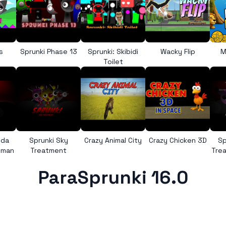
s
Sprunki Phase 13
Sprunki: Skibidi
Wacky Flip
M
Toilet
nda
Sprunki Sky
Crazy Animal City
Crazy Chicken 3D
Sp
uman
Treatment
Trea
ParaSprunki 16.0