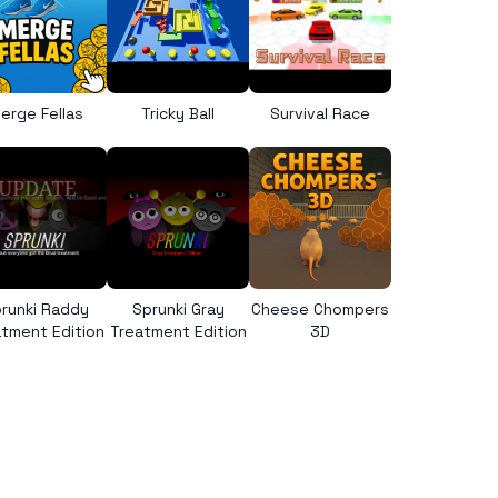
erge Fellas
Tricky Ball
Survival Race
runki Raddy
Sprunki Gray
Cheese Chompers
tment Edition
Treatment Edition
3D