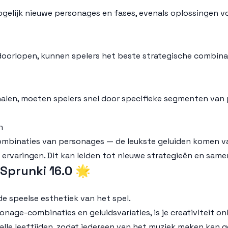
elijk nieuwe personages en fases, evenals oplossingen vo
 doorlopen, kunnen spelers het beste strategische combin
halen, moeten spelers snel door specifieke segmenten van
n
combinaties van personages — de leukste geluiden komen va
 ervaringen. Dit kan leiden tot nieuwe strategieën en sam
Sprunki 16.0 🌟
 de speelse esthetiek van het spel.
sonage-combinaties en geluidsvariaties, is je creativiteit o
 alle leeftijden, zodat iedereen van het muziek maken kan g