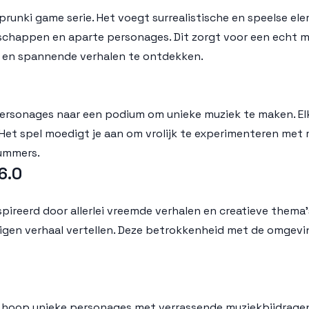
sprunki game serie. Het voegt surrealistische en speelse el
ndschappen en aparte personages. Dit zorgt voor een echt m
k en spannende verhalen te ontdekken.
e personages naar een podium om unieke muziek te maken. El
. Het spel moedigt je aan om vrolijk te experimenteren me
ummers.
6.0
ireerd door allerlei vreemde verhalen en creatieve thema's.
gen verhaal vertellen. Deze betrokkenheid met de omgeving
n hoop unieke personages met verrassende muziekbijdragen