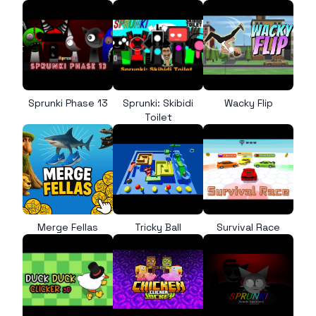
Sprunki Phase 13
Sprunki: Skibidi
Wacky Flip
Toilet
Merge Fellas
Tricky Ball
Survival Race