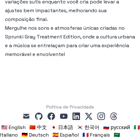
variações sutis enquanto você cria pode levar a
ajustes bem impactantes, melhorando sua
composição final.
Mergulhe nos sons e atmosferas únicas criadas no
Sprunki Gray Treatment Edition, onde a cultura urbana
e a música se entrelaçam para criar uma experiência
memorável e envolvente!
Política de Privacidade
github
facebook
youtube
linkedin
x
instagram
threads
mail
🇺🇸 English
🇨🇳 中文
🇯🇵 日本語
🇰🇷 한국어
🇷🇺 русский
🇮🇹
Italiano
🇩🇪 Deutsch
🇪🇸 Español
🇫🇷 Français
🇸🇦