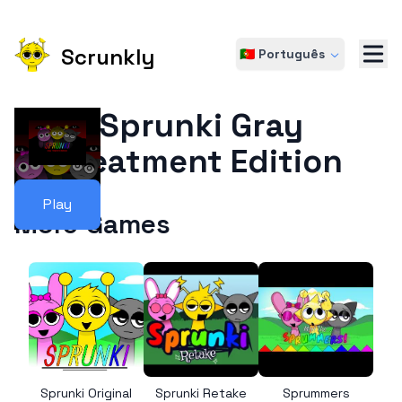
Scrunkly
🇵🇹 Português
Sprunki Gray
Treatment Edition
Play
More Games
Sprunki Original
Sprunki Retake
Sprummers