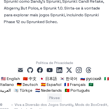
Sprunki como Dandy’s Sprunki, Sprunki: Candi Retake,
Abgerny But Polos, e Sprunk 1.0. Sinta-se à vontade
para explorar mais jogos Sprunki, incluindo Sprunki
Phase 12 ou Sprunked Schec.
Política de Privacidade
github
facebook
youtube
linkedin
x
instagram
threads
mail
🇺🇸 English
🇨🇳 中文
🇯🇵 日本語
🇰🇷 한국어
🇷🇺 русский
🇮🇹
Italiano
🇩🇪 Deutsch
🇪🇸 Español
🇫🇷 Français
🇸🇦
العربية
🇹🇷 Türkçe
🇳🇱 Nederlands
🇵🇹 Português
Pikvee
©
•
Viva a Diversão dos Jogos Scrunkly, Mods do BoxCredit,