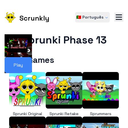
Scrunkly
🇵🇹 Português
Sprunki Phase 13
More Games
Play
Sprunki Original
Sprunki Retake
Sprummers