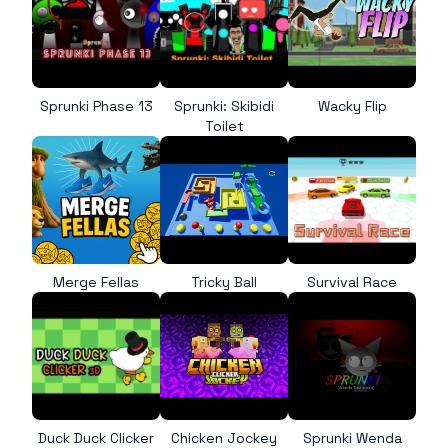
Sprunki Phase 13
Sprunki: Skibidi
Wacky Flip
Toilet
Merge Fellas
Tricky Ball
Survival Race
Duck Duck Clicker
Chicken Jockey
Sprunki Wenda